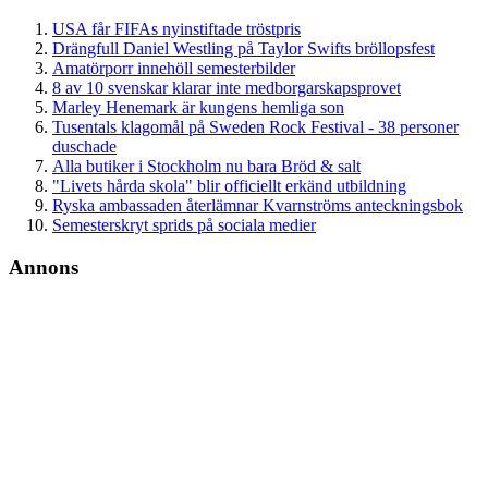
USA får FIFAs nyinstiftade tröstpris
Drängfull Daniel Westling på Taylor Swifts bröllopsfest
Amatörporr innehöll semesterbilder
8 av 10 svenskar klarar inte medborgarskapsprovet
Marley Henemark är kungens hemliga son
Tusentals klagomål på Sweden Rock Festival - 38 personer
duschade
Alla butiker i Stockholm nu bara Bröd & salt
"Livets hårda skola" blir officiellt erkänd utbildning
Ryska ambassaden återlämnar Kvarnströms anteckningsbok
Semesterskryt sprids på sociala medier
Annons