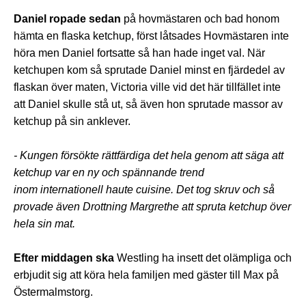
Daniel ropade sedan
på hovmästaren och bad honom
hämta en flaska ketchup, först låtsades Hovmästaren inte
höra men Daniel fortsatte så han hade inget val. När
ketchupen kom så sprutade Daniel minst en fjärdedel av
flaskan över maten, Victoria ville vid det här tillfället inte
att Daniel skulle stå ut, så även hon sprutade massor av
ketchup på sin anklever.
- Kungen försökte rättfärdiga det hela genom att säga att
ketchup var en ny och spännande trend
inom internationell haute cuisine. Det tog skruv och så
provade även Drottning Margrethe a
tt spruta ketchup över
hela sin mat.
Efter middagen ska
Westling ha insett det olämpliga och
erbjudit sig att köra hela familjen med gäster till Max på
Östermalmstorg.