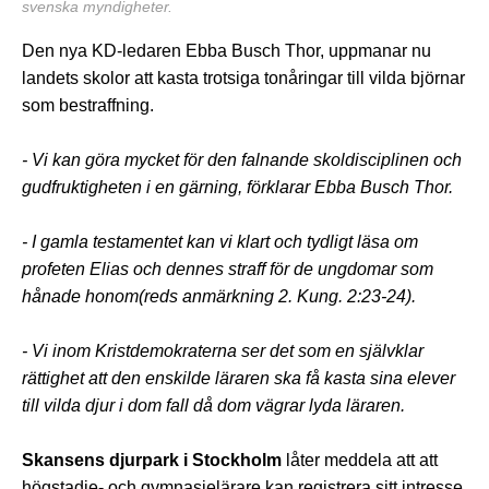
svenska myndigheter.
Den nya KD-ledaren Ebba Busch Thor, uppmanar nu
landets skolor att kasta trotsiga tonåringar till vilda björnar
som bestraffning.
- Vi kan göra mycket för den falnande skoldisciplinen och
gudfruktigheten i en gärning, förklarar Ebba Busch Thor.
- I gamla testamentet kan vi klart och tydligt läsa om
profeten Elias och dennes straff för de ungdomar som
hånade honom(reds anmärkning 2. Kung. 2:23-24).
- Vi inom Kristdemokraterna ser det som en självklar
rättighet att den enskilde läraren ska få kasta sina elever
till vilda djur i dom fall då dom vägrar lyda läraren.
Skansens djurpark i Stockholm
låter meddela att att
högstadie- och gymnasielärare kan registrera sitt intresse