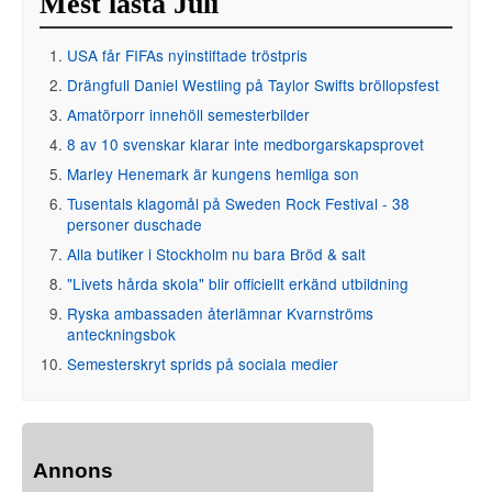
Mest lästa Juli
USA får FIFAs nyinstiftade tröstpris
Drängfull Daniel Westling på Taylor Swifts bröllopsfest
Amatörporr innehöll semesterbilder
8 av 10 svenskar klarar inte medborgarskapsprovet
Marley Henemark är kungens hemliga son
Tusentals klagomål på Sweden Rock Festival - 38
personer duschade
Alla butiker i Stockholm nu bara Bröd & salt
"Livets hårda skola" blir officiellt erkänd utbildning
Ryska ambassaden återlämnar Kvarnströms
anteckningsbok
Semesterskryt sprids på sociala medier
Annons