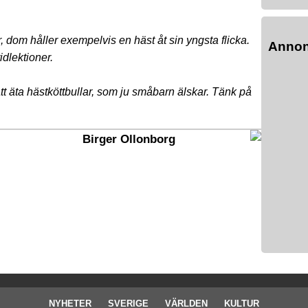
r, dom håller exempelvis en häst åt sin yngsta flicka.
Anno
dlektioner.
att äta hästköttbullar, som ju småbarn älskar. Tänk på
Birger Ollonborg
NYHETER
SVERIGE
VÄRLDEN
KULTUR