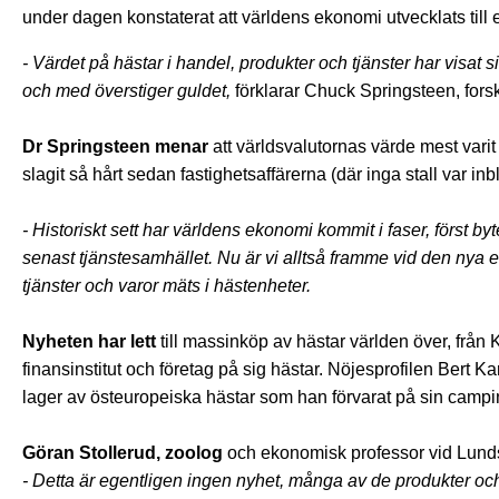
under dagen konstaterat att världens ekonomi utvecklats till 
- Värdet på hästar i handel, produkter och tjänster har visat s
och med överstiger guldet,
förklarar Chuck Springsteen, for
Dr Springsteen menar
att världsvalutornas värde mest varit
slagit så hårt sedan fastighetsaffärerna (där inga stall var
- Historiskt sett har världens ekonomi kommit i faser, först b
senast tjänstesamhället. Nu är vi alltså framme vid den nya 
tjänster och varor mäts i hästenheter.
Nyheten har lett
till massinköp av hästar världen över, från 
finansinstitut och företag på sig hästar. Nöjesprofilen Bert Ka
lager av östeuropeiska hästar som han förvarat på sin campi
Göran Stollerud, zoolog
och ekonomisk professor vid Lund
- Detta är egentligen ingen nyhet, många av de produkter oc