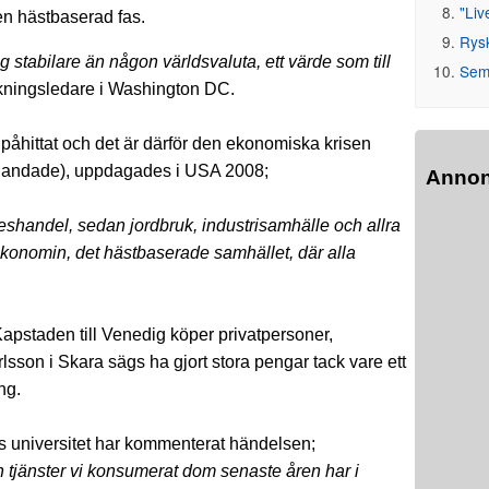
"Liv
en hästbaserad fas.
Rys
ig stabilare än någon världsvaluta, ett värde som till
Seme
skningsledare i Washington DC.
 påhittat och det är därför den ekonomiska krisen
 inblandade), uppdagades i USA 2008;
Anno
yteshandel, sedan jordbruk, industrisamhälle och allra
ekonomin, det hästbaserade samhället, där alla
Kapstaden till Venedig köper privatpersoner,
rlsson i Skara sägs ha gjort stora pengar tack vare ett
ng.
s universitet har kommenterat händelsen;
h tjänster vi konsumerat dom senaste åren har i