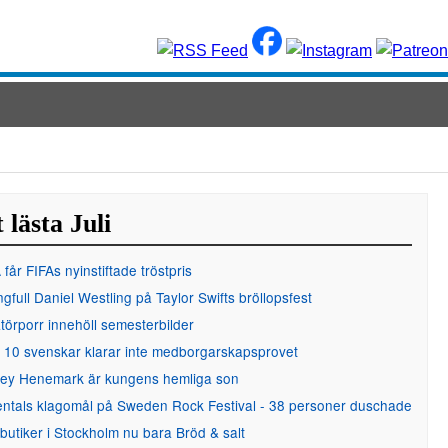
 lästa Juli
får FIFAs nyinstiftade tröstpris
gfull Daniel Westling på Taylor Swifts bröllopsfest
örporr innehöll semesterbilder
 10 svenskar klarar inte medborgarskapsprovet
ley Henemark är kungens hemliga son
entals klagomål på Sweden Rock Festival - 38 personer duschade
 butiker i Stockholm nu bara Bröd & salt