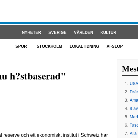
NYHETER
SVERIGE
VÄRLDEN
KULTUR
SPORT
STOCKHOLM
LOKALTIDNING
AI-SLOP
Mest
nu h?stbaserad"
USA 
Drän
Amat
8 av
Mar
Tus
Alla
 reserve och ett ekonomiskt institut i Schweiz har