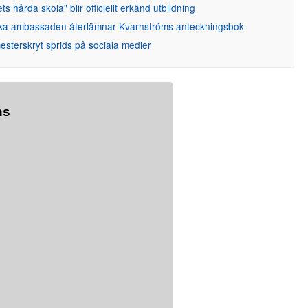
ets hårda skola" blir officiellt erkänd utbildning
ka ambassaden återlämnar Kvarnströms anteckningsbok
sterskryt sprids på sociala medier
ns