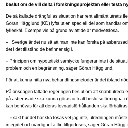
beslut om de vill delta i forskningsprojekten eller test
De så kallade drängfullas situation har rent allmänt utretts f
Göran Hägglund (KD) lyfta ut en speciell del som handlar om
fylleskäl. Exempelvis på grund av att de är medvetslösa.
– I Sverige är det nu så att man inte kan forska på asberusad
det i det tillstånd de befinner sig i.
– Principen om hypotetiskt samtycke fungerar inte i de situati
problem och en begränsning, säger Göran Hägglund.
För att kunna hitta nya behandlingsmetoder är det ibland nöd
På onsdagen fattade regeringen beslut om att snabbutreda e
på asberusade ska kunna göras och att beslutsoförmögna i övri
kan behövas för att deras levnadsförhållanden ska förbättras
– Exakt hur det här ska lösas vet jag inte, utredningen måste hi
integritet och värdighet alltid tillgodoses, säger Göran Häggl