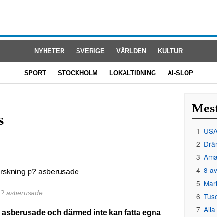
NYHETER
SVERIGE
VÄRLDEN
KULTUR
SPORT
STOCKHOLM
LOKALTIDNING
AI-SLOP
Mest
s
USA 
Drän
Amat
8 av
Mar
 p? asberusade
Tus
Alla
är asberusade och därmed inte kan fatta egna