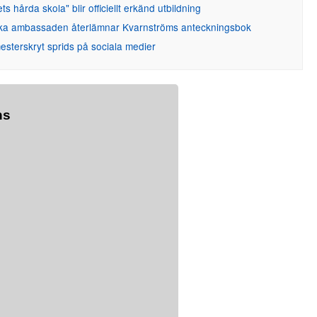
ets hårda skola" blir officiellt erkänd utbildning
ka ambassaden återlämnar Kvarnströms anteckningsbok
sterskryt sprids på sociala medier
ns