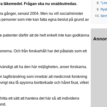
"Liv
a nya läkemedel. Frågan ska nu snabbutredas.
Rys
lera gånger, senast 2004. Men nu vill socialminister
Seme
 personer som inte kan fatta egna beslut på grund av
e patienter därför att de helt enkelt inte kan godkänna
Anno
onerna. Och från forskarhåll har det påtalats som ett
vändigt att ha den här möjligheten, anser forskarna.
n lagförändring som innebär att medicinsk forskning
gt ska få spyorna borttorkade och håret fixat, vilket
.
tta ett sätt att hantera det här så att individens
und.