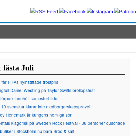
 lästa Juli
får FIFAs nyinstiftade tröstpris
gfull Daniel Westling på Taylor Swifts bröllopsfest
örporr innehöll semesterbilder
 10 svenskar klarar inte medborgarskapsprovet
ley Henemark är kungens hemliga son
entals klagomål på Sweden Rock Festival - 38 personer duschade
 butiker i Stockholm nu bara Bröd & salt