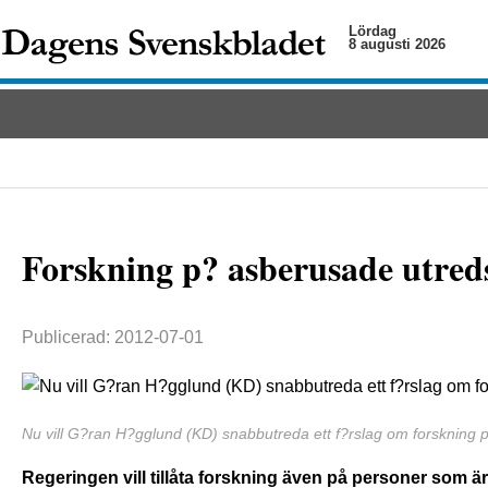
Lördag
8 augusti 2026
Forskning p? asberusade utred
Publicerad: 2012-07-01
Nu vill G?ran H?gglund (KD) snabbutreda ett f?rslag om forskning
Regeringen vill tillåta forskning även på personer som 