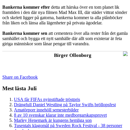
Bankerna kommer efter
detta att härska över en tom planet lik
framtiden i den där nya filmen Mad Max III, där städer vittrat sönder
och skelett ligger på gatorna, bankerna kommer ta alla plånböcker
från liken och länsa alla lägenheter på privata ägodelar.
Bankerna kommer sen
att cementera över alla rester från det gamla
samhället och bygga ett nytt samhälle där allt som existerar är feta
giriga människor som lånar pengar till varandra.
Birger Ollonborg
Share on Facebook
Mest lästa Juli
USA får FIFAs nyinstiftade tröstpris
Drängfull Daniel Westling på Taylor Swifts bröllopsfest
Amatörporr innehöll semesterbilder
8 av 10 svenskar klarar inte medborgarskapsprovet
Marley Henemark är kungens hemliga son
Tusentals klagomål på Sweden Rock Festival - 38 personer