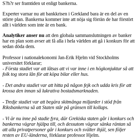
S?h?r ser framtiden ut enligt bankerna.
Experter varnar nu att bankkrisen i Grekland bara är en del av en
större plan. Bankerna kommer inte att nöja sig förrän de har förstört
allt i världen som inte är en bank.
Analytiker anser nu
att den globala sammanslutningen av banker
har en plan som avser att få alla i hela världen att gå i konkurs för att
sedan döda dem.
Professor i nationalekonomi Jan-Erik Hjelm vid Stockholms
universitet förklarar;
- Första stadiet var att låtsas att vi var inne i en högkonjuktur så att
folk tog stora lån för att köpa bilar eller hus.
- Det andra stadiet var att hitta på någon fejk och udda kris för att
krossa den innan så lukrativa bostadsmarknaden.
- Tredje stadiet var att begära skitmånga miljarder i stöd från
Riksbankerna så att Staten står på gränsen till kollaps.
- Vi är nu inne på stadie fyra, där Grekiska staten går i konkurs och
bankerna vägrar hjälpa till, och dessutom vägrar sänka räntan så
att alla privatpersoner går i konkurs och svälter ihjäl, sen följer
resten av EU-länderna,
förklarar professor Hjelm.