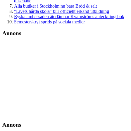
duschade
Alla butiker i Stockholm nu bara Bröd & salt
"Livets hårda skola" blir officiellt erkänd utbildning
Ryska ambassaden återlämnar Kvarnströms anteckningsbok
Semesterskryt sprids på sociala medier
Annons
Annons