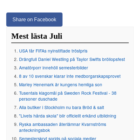
Share on Facebook
Mest lästa Juli
USA får FIFAs nyinstiftade tröstpris
Drängfull Daniel Westling på Taylor Swifts bröllopsfest
Amatörporr innehöll semesterbilder
8 av 10 svenskar klarar inte medborgarskapsprovet
Marley Henemark är kungens hemliga son
Tusentals klagomål på Sweden Rock Festival - 38
personer duschade
Alla butiker i Stockholm nu bara Bröd & salt
"Livets hårda skola" blir officiellt erkänd utbildning
Ryska ambassaden återlämnar Kvarnströms
anteckningsbok
Semesterskryt sprids på sociala medier