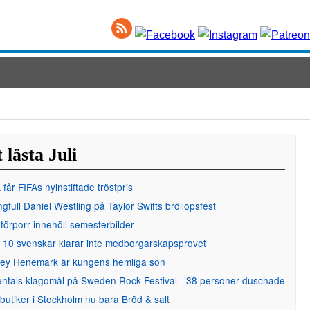
 lästa Juli
får FIFAs nyinstiftade tröstpris
gfull Daniel Westling på Taylor Swifts bröllopsfest
örporr innehöll semesterbilder
 10 svenskar klarar inte medborgarskapsprovet
ley Henemark är kungens hemliga son
entals klagomål på Sweden Rock Festival - 38 personer duschade
 butiker i Stockholm nu bara Bröd & salt