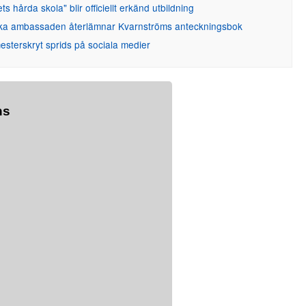
ets hårda skola" blir officiellt erkänd utbildning
ka ambassaden återlämnar Kvarnströms anteckningsbok
sterskryt sprids på sociala medier
ns