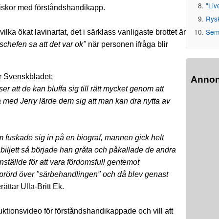
"Liv
niskor med förståndshandikapp.
Rys
Seme
lka ökat lavinartat, det i särklass vanligaste brottet är
schefen sa att det var ok"
när personen ifråga blir
ör Svenskbladet;
Anno
r att de kan bluffa sig till rätt mycket genom att
a med Jerry lärde dem sig att man kan dra nytta av
 fuskade sig in på en biograf, mannen gick helt
s biljett så började han gråta och påkallade de andra
ällde för att vara fördomsfull gentemot
prörd över "särbehandlingen" och då blev genast
ättar Ulla-Britt Ek.
uktionsvideo för förståndshandikappade och vill att