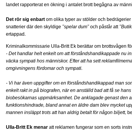
landet rapporterat en ökning i antalet brott begågna av män
Det rör sig enbart
om olika typer av stölder och bedrägerier vi
snatterier där den skyldige
"spelar dum"
och påstår att
"Butik
ertappad.
Kriminalkommissarie Ulla-Britt Ek berättar om brottsvågen f
- Det handlar helt enkelt om att förståndshandikappade nu inse
väcka sympati hos människor. Efter att ha sett reklamfilmern
omgivningens fördomar och sympati.
- Vi har även uppgifter om en förståndshandikappad man som
enkelt rakt in på biografen, när en anställd bad att få se han
biobesökarnas uppmärksamhet. De anklagade genast den anst
funktionshindrade, bland annat en äldre dam blev mycket up
mannen insläppt trots att han aldrig betalt för någon biljett,
ber
Ulla-Britt Ek menar
att reklamen fungerar som en sorts instr