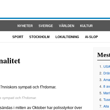
NYHETER
SVERIGE
VÄRLDEN
KULTUR
SPORT
STOCKHOLM
LOKALTIDNING
AI-SLOP
Mest
nalitet
USA 
Drän
Amat
8 av
Mar
s sympati och f?rdomar.
Tus
Alla
sändas i mitten av Oktober har polisstyrkor över