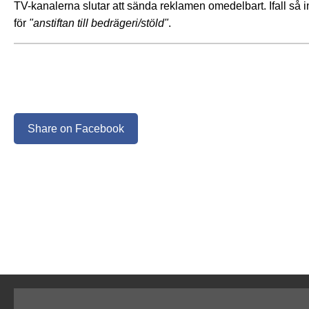
TV-kanalerna slutar att sända reklamen omedelbart. Ifall så i
för
"anstiftan till bedrägeri/stöld"
.
Share on Facebook