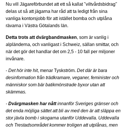
Nu vill Jägareförbundet att ett så kallat "viltvårdsbidrag"
delas ut så att jägarna har råd att ta ledigt från sina
vanliga kontorsjobb för att istället bomba och utplåna
rävarna i Västra Götalands län.
Detta trots att dvärgbandmasken
, som är vanlig i
alpländerna, och vanligast i Schweiz, sällan smittar, och
när det gör det handlar det om 2,5 - 10 fall per miljoner
invånare.
-
Det hör inte hit
, menar Tyskström.
Det där är bara
desinformation från trädkramare, veganer, feminister och
människor som bär batikmönstrade byxor utan att
skämmas.
-
Dvärgmasken har nått
innanför Sveriges gränser och
det enda möjliga sättet att bli av med den är att släppa en
stor jävla bomb i skogarna utanför Uddevalla. Uddevalla
och Trestadsområdet kommer troligen att utplånas, men