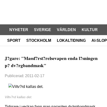
NYHETER
SVERIGE
VÄRLDEN
KULTUR
SPORT
STOCKHOLM
LOKALTIDNING
AI-SLOP
J?gare: "Massf?rst?relsevapen enda l?sningen
p? dv?rgbandmask"
Publicerad: 2011-02-17
Viltv?rd kallas det.
Tidigare i veckan fann man parasiten dvärgbandmask