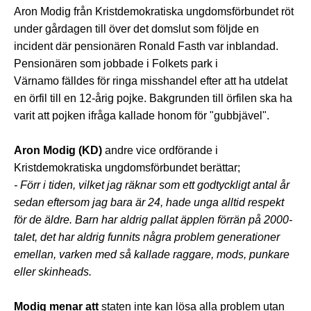
Aron Modig från Kristdemokratiska ungdomsförbundet röt
under gårdagen till över det domslut som följde en
incident där pensionären Ronald Fasth var inblandad.
Pensionären som jobbade i Folkets park i
Värnamo fälldes för ringa misshandel efter att ha utdelat
en örfil till en 12-årig pojke. Bakgrunden till örfilen ska ha
varit att pojken ifråga kallade honom för "gubbjävel".
Aron Modig (KD)
andre vice ordförande i
Kristdemokratiska ungdomsförbundet berättar;
- Förr i tiden, vilket jag räknar som ett godtyckligt antal år
sedan eftersom jag bara är 24, hade unga alltid respekt
för de äldre. Barn har aldrig pallat äpplen förrän på 2000-
talet, det har aldrig funnits några problem generationer
emellan, varken med så kallade raggare, mods, punkare
eller skinheads.
Modig menar att
staten inte kan lösa alla problem utan