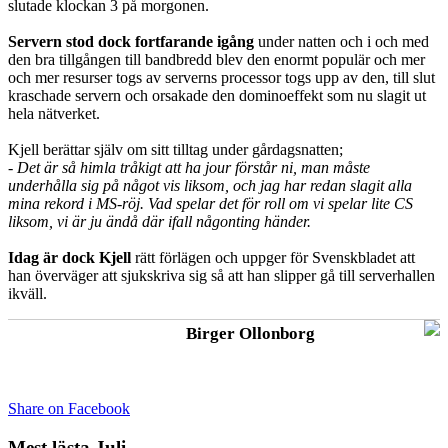
slutade klockan 3 på morgonen.
Servern stod dock fortfarande igång
under natten och i och med
den bra tillgången till bandbredd blev den enormt populär och mer
och mer resurser togs av serverns processor togs upp av den, till slut
kraschade servern och orsakade den dominoeffekt som nu slagit ut
hela nätverket.
Kjell berättar själv om sitt tilltag under gårdagsnatten;
- Det är så himla tråkigt att ha jour förstår ni, man måste
underhålla sig på något vis liksom, och jag har redan slagit alla
mina rekord i MS-röj. Vad spelar det för roll om vi spelar lite CS
liksom, vi är ju ändå där ifall någonting händer.
Idag är dock Kjell
rätt förlägen och uppger för Svenskbladet att
han överväger att sjukskriva sig så att han slipper gå till serverhallen
ikväll.
Birger Ollonborg
Share on Facebook
Mest lästa Juli