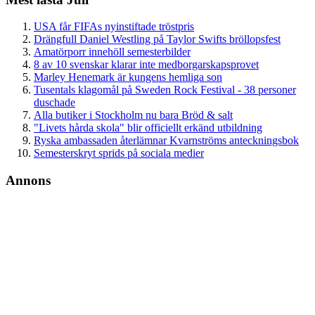
USA får FIFAs nyinstiftade tröstpris
Drängfull Daniel Westling på Taylor Swifts bröllopsfest
Amatörporr innehöll semesterbilder
8 av 10 svenskar klarar inte medborgarskapsprovet
Marley Henemark är kungens hemliga son
Tusentals klagomål på Sweden Rock Festival - 38 personer
duschade
Alla butiker i Stockholm nu bara Bröd & salt
"Livets hårda skola" blir officiellt erkänd utbildning
Ryska ambassaden återlämnar Kvarnströms anteckningsbok
Semesterskryt sprids på sociala medier
Annons