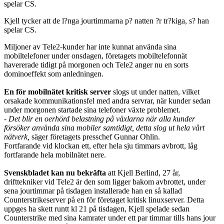
Kjell tycker att de l?nga jourtimmarna p? natten ?r tr?kiga, s? han
spelar CS.
Miljoner av Tele2-kunder har inte kunnat använda sina
mobiltelefoner under onsdagen, företagets mobiltelefonnät
havererade tidigt på morgonen och Tele2 anger nu en sorts
dominoeffekt som anledningen.
En för mobilnätet kritisk server
slogs ut under natten, vilket
orsakade kommunikationsfel med andra servrar, när kunder sedan
under morgonen startade sina telefoner växte problemet.
- Det blir en oerhörd belastning på växlarna när alla kunder
försöker använda sina mobiler samtidigt, detta slog ut hela vårt
nätverk,
säger företagets presschef Gunnar Ohlin.
Fortfarande vid klockan ett, efter hela sju timmars avbrott, låg
fortfarande hela mobilnätet nere.
Svenskbladet kan nu bekräfta
att Kjell Berlind, 27 år,
drifttekniker vid Tele2 är den som ligger bakom avbrottet, under
sena jourtimmar på tisdagen installerade han en så kallad
Counterstrikeserver på en för företaget kritisk linuxserver. Detta
uppges ha skett runtt kl 21 på tisdagen, Kjell spelade sedan
Counterstrike med sina kamrater under ett par timmar tills hans jour