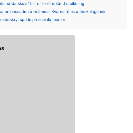
ets hårda skola" blir officiellt erkänd utbildning
ka ambassaden återlämnar Kvarnströms anteckningsbok
sterskryt sprids på sociala medier
ns