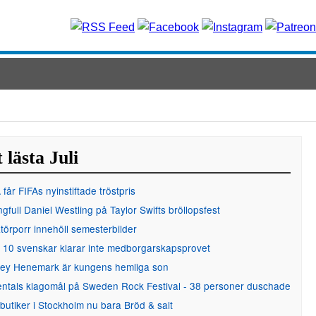
 lästa Juli
får FIFAs nyinstiftade tröstpris
gfull Daniel Westling på Taylor Swifts bröllopsfest
örporr innehöll semesterbilder
 10 svenskar klarar inte medborgarskapsprovet
ley Henemark är kungens hemliga son
entals klagomål på Sweden Rock Festival - 38 personer duschade
 butiker i Stockholm nu bara Bröd & salt