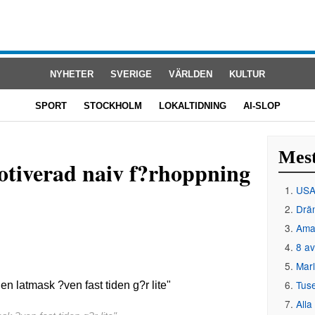
NYHETER
SVERIGE
VÄRLDEN
KULTUR
SPORT
STOCKHOLM
LOKALTIDNING
AI-SLOP
Mest
otiverad naiv f?rhoppning
USA 
Drän
Amat
8 av
Mar
Tus
Alla