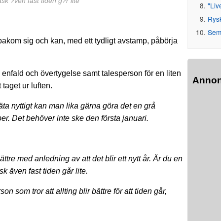
 ?ven fast tiden g?r lite"
"Liv
Rys
Seme
bakom sig och kan, med ett tydligt avstamp, påbörja
 enfald och övertygelse samt talesperson för en liten
Anno
taget ur luften.
 äta nyttigt kan man lika gärna göra det en grå
r. Det behöver inte ske den första januari.
bättre med anledning av att det blir ett nytt år. Är du en
 även fast tiden går lite.
som tror att allting blir bättre för att tiden går,