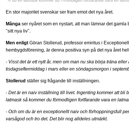
"?r du en latmask kommer du f?rmodligen fortfarande vara en latmask
En stor majoritet svenskar ser fram emot det nya året.
Många
ser nyåret som en nystart, att man lämnar det gamla 
"sitt nya liv".
Men enligt
Göran Stollerud, professor emiritus i Exceptionell
hembygdsförening, är denna positiva syn på det nya året helt 
-
Visst det är ett nytt år, men om man nu ska börja träna eller
tisdagseftermiddag i mars eller en söndagsmorgon i septembe
Stollerud
ställer sig frågande till inställningen.
-
Det är en naiv inställning till livet. Ingenting kommer att bli 
latmask så kommer du förmodligen fortfarande vara en latmask
-
Och om du är en exceptionellt naiv och förhoppningsfull person 
varsågod och tro det. Det blir nog alldeles utmärkt.