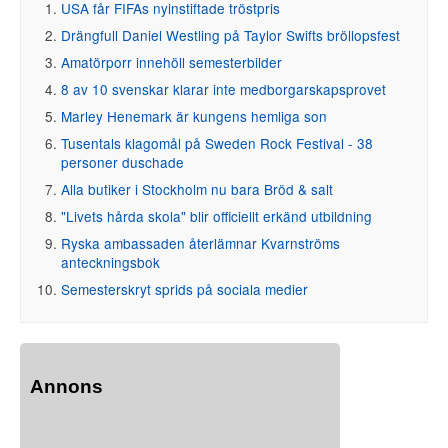
USA får FIFAs nyinstiftade tröstpris
Drängfull Daniel Westling på Taylor Swifts bröllopsfest
Amatörporr innehöll semesterbilder
8 av 10 svenskar klarar inte medborgarskapsprovet
Marley Henemark är kungens hemliga son
Tusentals klagomål på Sweden Rock Festival - 38
personer duschade
Alla butiker i Stockholm nu bara Bröd & salt
"Livets hårda skola" blir officiellt erkänd utbildning
Ryska ambassaden återlämnar Kvarnströms
anteckningsbok
Semesterskryt sprids på sociala medier
Annons