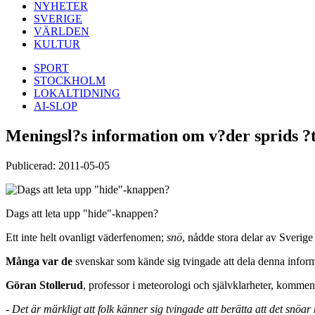
NYHETER
SVERIGE
VÄRLDEN
KULTUR
SPORT
STOCKHOLM
LOKALTIDNING
AI-SLOP
Meningsl?s information om v?der sprids ?t
Publicerad: 2011-05-05
Dags att leta upp "hide"-knappen?
Ett inte helt ovanligt väderfenomen;
snö
, nådde stora delar av Sverig
Många var de
svenskar som kände sig tvingade att dela denna inform
Göran Stollerud
, professor i meteorologi och självklarheter, kommen
-
Det är märkligt att folk känner sig tvingade att berätta att det snöar n