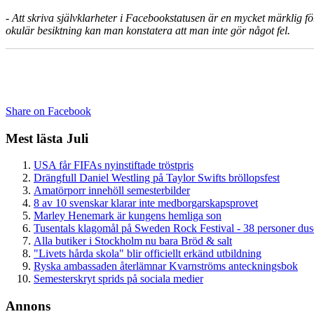
-
Att skriva självklarheter i Facebookstatusen är en mycket märklig f
okulär besiktning kan man konstatera att man inte gör något fel.
Share on Facebook
Mest lästa Juli
USA får FIFAs nyinstiftade tröstpris
Drängfull Daniel Westling på Taylor Swifts bröllopsfest
Amatörporr innehöll semesterbilder
8 av 10 svenskar klarar inte medborgarskapsprovet
Marley Henemark är kungens hemliga son
Tusentals klagomål på Sweden Rock Festival - 38 personer du
Alla butiker i Stockholm nu bara Bröd & salt
"Livets hårda skola" blir officiellt erkänd utbildning
Ryska ambassaden återlämnar Kvarnströms anteckningsbok
Semesterskryt sprids på sociala medier
Annons