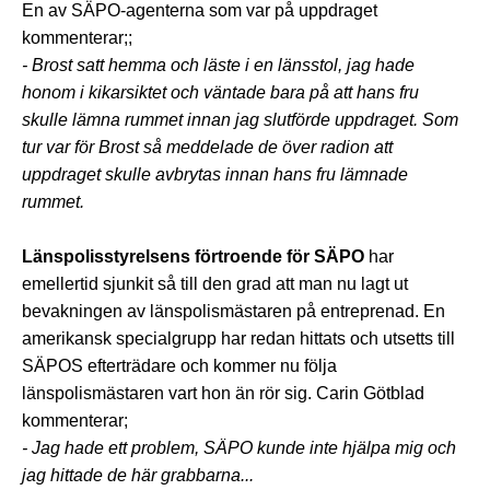
En av SÄPO-agenterna som var på uppdraget
kommenterar;;
- Brost satt hemma och läste i en länsstol, jag hade
honom i kikarsiktet och väntade bara på att hans fru
skulle lämna rummet innan jag slutförde uppdraget. Som
tur var för Brost så meddelade de över radion att
uppdraget skulle avbrytas innan hans fru lämnade
rummet.
Länspolisstyrelsens förtroende för SÄPO
har
emellertid sjunkit så till den grad att man nu lagt ut
bevakningen av länspolismästaren på entreprenad. En
amerikansk specialgrupp har redan hittats och utsetts till
SÄPOS efterträdare och kommer nu följa
länspolismästaren vart hon än rör sig. Carin Götblad
kommenterar;
- Jag hade ett problem, SÄPO kunde inte hjälpa mig och
jag hittade de här grabbarna...