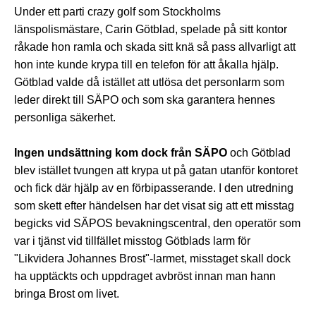
Under ett parti crazy golf som Stockholms
länspolismästare, Carin Götblad, spelade på sitt kontor
råkade hon ramla och skada sitt knä så pass allvarligt att
hon inte kunde krypa till en telefon för att åkalla hjälp.
Götblad valde då istället att utlösa det personlarm som
leder direkt till SÄPO och som ska garantera hennes
personliga säkerhet.
Ingen undsättning kom dock från SÄPO
och Götblad
blev istället tvungen att krypa ut på gatan utanför kontoret
och fick där hjälp av en förbipasserande. I den utredning
som skett efter händelsen har det visat sig att ett misstag
begicks vid SÄPOS bevakningscentral, den operatör som
var i tjänst vid tillfället misstog Götblads larm för
"Likvidera Johannes Brost"-larmet, misstaget skall dock
ha upptäckts och uppdraget avbröst innan man hann
bringa Brost om livet.