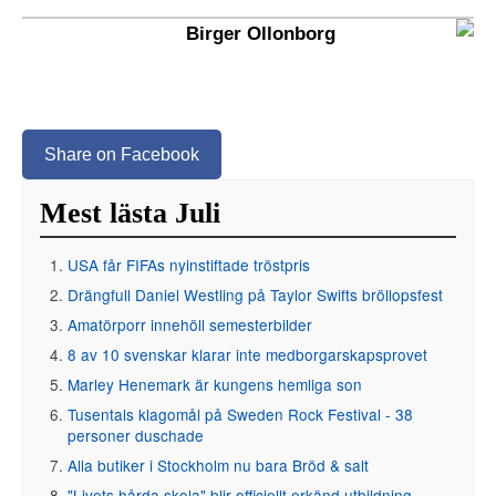
Birger Ollonborg
Share on Facebook
Mest lästa Juli
USA får FIFAs nyinstiftade tröstpris
Drängfull Daniel Westling på Taylor Swifts bröllopsfest
Amatörporr innehöll semesterbilder
8 av 10 svenskar klarar inte medborgarskapsprovet
Marley Henemark är kungens hemliga son
Tusentals klagomål på Sweden Rock Festival - 38
personer duschade
Alla butiker i Stockholm nu bara Bröd & salt
"Livets hårda skola" blir officiellt erkänd utbildning