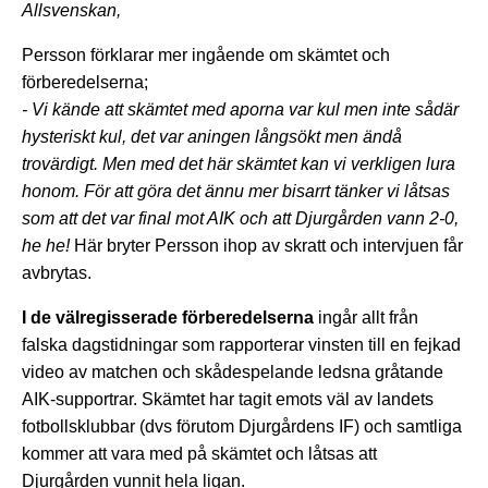
Allsvenskan,
Persson förklarar mer ingående om skämtet och
förberedelserna;
- Vi kände att skämtet med aporna var kul men inte sådär
hysteriskt kul, det var aningen långsökt men ändå
trovärdigt. Men med det här skämtet kan vi verkligen lura
honom. För att göra det ännu mer bisarrt tänker vi låtsas
som att det var final mot AIK och att Djurgården vann 2-0,
he he!
Här bryter Persson ihop av skratt och intervjuen får
avbrytas.
I de välregisserade förberedelserna
ingår allt från
falska dagstidningar som rapporterar vinsten till en fejkad
video av matchen och skådespelande ledsna gråtande
AIK-supportrar. Skämtet har tagit emots väl av landets
fotbollsklubbar (dvs förutom Djurgårdens IF) och samtliga
kommer att vara med på skämtet och låtsas att
Djurgården vunnit hela ligan.