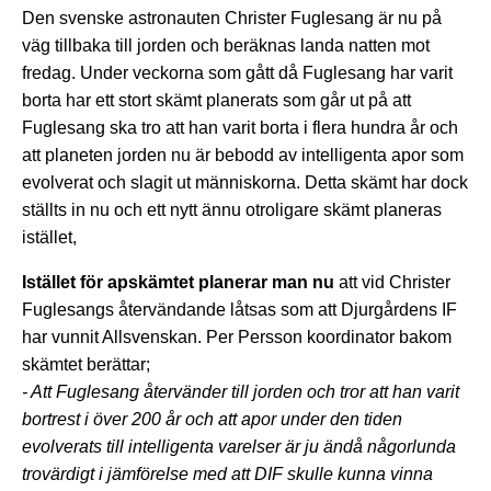
Den svenske astronauten Christer Fuglesang är nu på
väg tillbaka till jorden och beräknas landa natten mot
fredag. Under veckorna som gått då Fuglesang har varit
borta har ett stort skämt planerats som går ut på att
Fuglesang ska tro att han varit borta i flera hundra år och
att planeten jorden nu är bebodd av intelligenta apor som
evolverat och slagit ut människorna. Detta skämt har dock
ställts in nu och ett nytt ännu otroligare skämt planeras
istället,
Istället för apskämtet planerar man nu
att vid Christer
Fuglesangs återvändande låtsas som att Djurgårdens IF
har vunnit Allsvenskan. Per Persson koordinator bakom
skämtet berättar;
- Att Fuglesang återvänder till jorden och tror att han varit
bortrest i över 200 år och att apor under den tiden
evolverats till intelligenta varelser är ju ändå någorlunda
trovärdigt i jämförelse med att DIF skulle kunna vinna