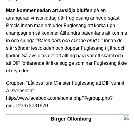
Man kommer sedan att avslöja bluffen
på en
arrangerad vinstmiddag där Fuglesang är hedersgäst.
Precis innan man erbjuder Fuglesang att korka upp
champagnen så kommer åtthundra bajen-fans att komma
in och sjunga
"Bajen bärs och rakade brudar"
innan de
slår sönder festlokalen och doppar Fuglesang i tjära och
fjädrar. Så avslöjas det att allting bara var ett skämt och
att DIF fortfarande är lika sugiga som när Fuglesang åkte
ut i rymden.
Gruppen "Låt oss lura Christer Fuglesang att DIF vunnit
Allsvenskan"
http://www.facebook.com/home.php?#/group.php?
gid=123372081970
Birger Ollonborg