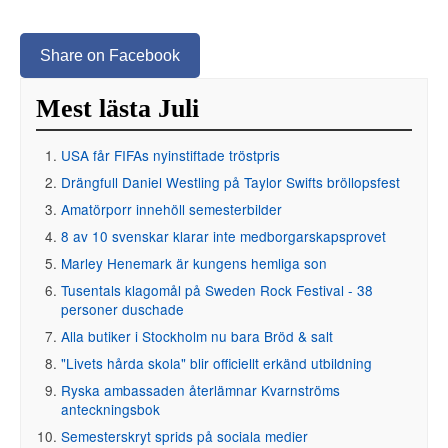
Share on Facebook
Mest lästa Juli
USA får FIFAs nyinstiftade tröstpris
Drängfull Daniel Westling på Taylor Swifts bröllopsfest
Amatörporr innehöll semesterbilder
8 av 10 svenskar klarar inte medborgarskapsprovet
Marley Henemark är kungens hemliga son
Tusentals klagomål på Sweden Rock Festival - 38
personer duschade
Alla butiker i Stockholm nu bara Bröd & salt
"Livets hårda skola" blir officiellt erkänd utbildning
Ryska ambassaden återlämnar Kvarnströms
anteckningsbok
Semesterskryt sprids på sociala medier