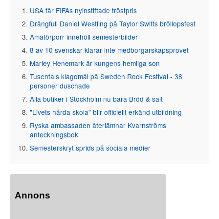
USA får FIFAs nyinstiftade tröstpris
Drängfull Daniel Westling på Taylor Swifts bröllopsfest
Amatörporr innehöll semesterbilder
8 av 10 svenskar klarar inte medborgarskapsprovet
Marley Henemark är kungens hemliga son
Tusentals klagomål på Sweden Rock Festival - 38
personer duschade
Alla butiker i Stockholm nu bara Bröd & salt
"Livets hårda skola" blir officiellt erkänd utbildning
Ryska ambassaden återlämnar Kvarnströms
anteckningsbok
Semesterskryt sprids på sociala medier
Annons