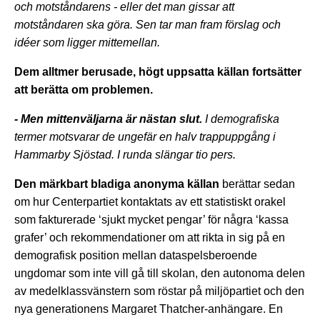
och motståndarens - eller det man gissar att
motståndaren ska göra. Sen tar man fram förslag och
idéer som ligger mittemellan.
Dem alltmer berusade, högt uppsatta källan fortsätter
att berätta om problemen.
- Men mittenväljarna är nästan slut.
I demografiska
termer motsvarar de ungefär en halv trappuppgång i
Hammarby Sjöstad. I runda slängar tio pers.
Den märkbart bladiga anonyma källan
berättar sedan
om hur Centerpartiet kontaktats av ett statistiskt orakel
som fakturerade ‘sjukt mycket pengar’ för några ‘kassa
grafer’ och rekommendationer om att rikta in sig på en
demografisk position mellan dataspelsberoende
ungdomar som inte vill gå till skolan, den autonoma delen
av medelklassvänstern som röstar på miljöpartiet och den
nya generationens Margaret Thatcher-anhängare. En