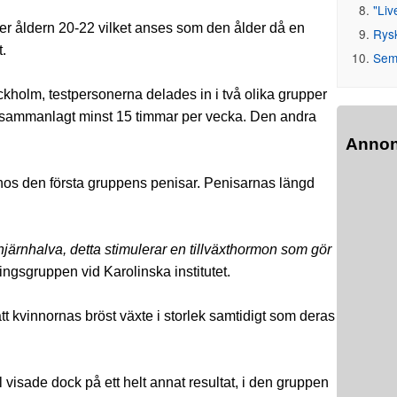
"Liv
fter åldern 20-22 vilket anses som den ålder då en
Rys
.
Seme
tockholm, testpersonerna delades in i två olika grupper
m sammanlagt minst 15 timmar per vecka. Den andra
Anno
 hos den första gruppens penisar. Penisarnas längd
ärnhalva, detta stimulerar en tillväxthormon som gör
ngsgruppen vid Karolinska institutet.
t kvinnornas bröst växte i storlek samtidigt som deras
isade dock på ett helt annat resultat, i den gruppen