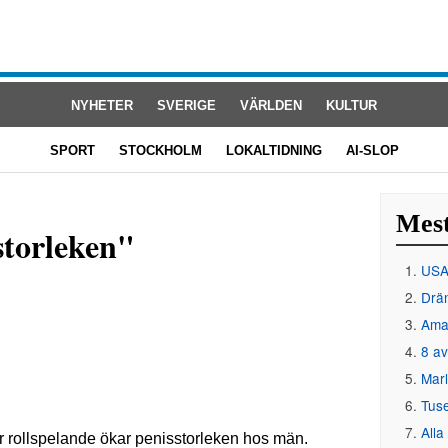
NYHETER
SVERIGE
VÄRLDEN
KULTUR
SPORT
STOCKHOLM
LOKALTIDNING
AI-SLOP
Mest
storleken"
USA 
Drän
Amat
8 av
Mar
Tus
Alla
ler rollspelande ökar penisstorleken hos män.