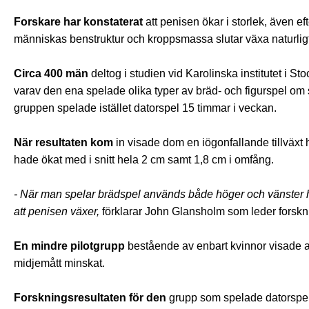
Forskare har konstaterat
att penisen ökar i storlek, även e
människas benstruktur och kroppsmassa slutar växa naturligt
Circa 400 män
deltog i studien vid Karolinska institutet i S
varav den ena spelade olika typer av bräd- och figurspel o
gruppen spelade istället datorspel 15 timmar i veckan.
När resultaten kom
in visade dom en iögonfallande tillväxt
hade ökat med i snitt hela 2 cm samt 1,8 cm i omfång.
- När man spelar brädspel används både höger och vänster hj
att penisen växer,
förklarar John Glansholm som leder forskni
En mindre pilotgrupp
bestående av enbart kvinnor visade at
midjemått minskat.
Forskningsresultaten för den
grupp som spelade datorspel v