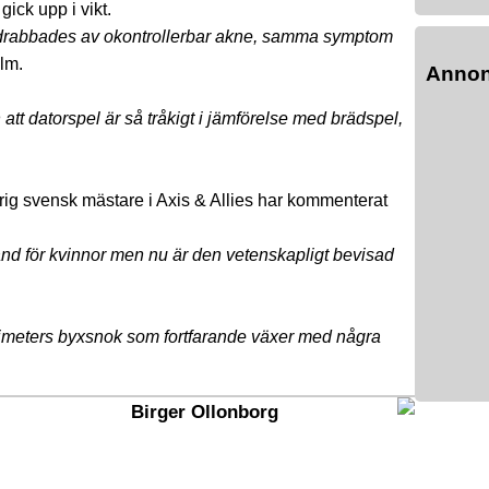
ick upp i vikt.
ft drabbades av okontrollerbar akne, samma symptom
lm.
Anno
h att datorspel är så tråkigt i jämförelse med brädspel,
ig svensk mästare i Axis & Allies har kommenterat
änd för kvinnor men nu är den vetenskapligt bevisad
ntimeters byxsnok som fortfarande växer med några
Birger Ollonborg