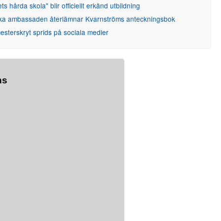
ets hårda skola" blir officiellt erkänd utbildning
ka ambassaden återlämnar Kvarnströms anteckningsbok
sterskryt sprids på sociala medier
ns