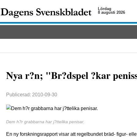
Lördag
8 augusti 2026
Nya r?n; "Br?dspel ?kar penis
Publicerad: 2010-09-30
Dem h?r grabbarna har j?ttelika penisar.
En ny forskningsrapport visar att regelbundet bräd- figur- el