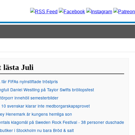
 lästa Juli
får FIFAs nyinstiftade tröstpris
gfull Daniel Westling på Taylor Swifts bröllopsfest
örporr innehöll semesterbilder
 10 svenskar klarar inte medborgarskapsprovet
ley Henemark är kungens hemliga son
entals klagomål på Sweden Rock Festival - 38 personer duschade
 butiker i Stockholm nu bara Bröd & salt