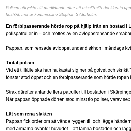
Polisen uttryckte sitt medlidande efter att missf?rst?ndet klarats up
hush?ll, menar kommissarie Stephan S?derholm.
En förbipasserande hörde rop på hjälp från en bostad i
polispatruller in – och möttes av en avloppsrensande småb
Pappan, som rensade avloppet under diskhon i måndags kväll
Tiotal poliser
Vid ett tillfälle ska han ha kastat sig ner på golvet och skrikit
fönster stod öppet och en förbipasserande som hörde ropen 
Strax därefter anlände flera patruller till bostaden i Skärpinge
När pappan öppnade dörren stod minst tio poliser, varav sex
Lät som rena slakten
Pappan fick order om att vända ryggen till och lägga hände
med armarna ovanför huvudet – att lämna bostaden och lägg