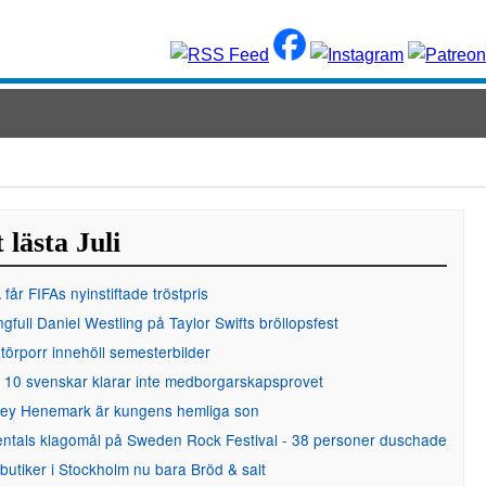
 lästa Juli
får FIFAs nyinstiftade tröstpris
gfull Daniel Westling på Taylor Swifts bröllopsfest
örporr innehöll semesterbilder
 10 svenskar klarar inte medborgarskapsprovet
ley Henemark är kungens hemliga son
entals klagomål på Sweden Rock Festival - 38 personer duschade
 butiker i Stockholm nu bara Bröd & salt