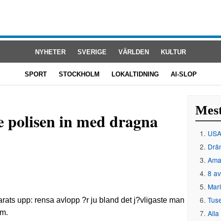
NYHETER
SVERIGE
VÄRLDEN
KULTUR
SPORT
STOCKHOLM
LOKALTIDNING
AI-SLOP
Mest
e polisen in med dragna
USA 
Drän
Amat
8 av
Mar
Tus
Alla