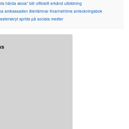
ets hårda skola" blir officiellt erkänd utbildning
ka ambassaden återlämnar Kvarnströms anteckningsbok
sterskryt sprids på sociala medier
ns