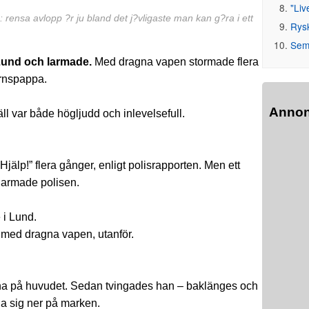
"Liv
p: rensa avlopp ?r ju bland det j?vligaste man kan g?ra i ett
Rys
Seme
 Lund och larmade.
Med dragna vapen stormade flera
arnspappa.
Anno
 var både högljudd och inlevelsefull.
 ”Hjälp!” flera gånger, enligt polisrapporten. Men ett
larmade polisen.
 i Lund.
 med dragna vapen, utanför.
rna på huvudet. Sedan tvingades han – baklänges och
a sig ner på marken.