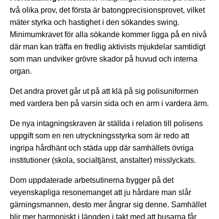
två olika prov, det första är batongprecisionsprovet, vilket
mäter styrka och hastighet i den sökandes swing.
Minimumkravet för alla sökande kommer ligga på en nivå
där man kan träffa en fredlig aktivists mjukdelar samtidigt
som man undviker grövre skador på huvud och interna
organ.
Det andra provet går ut på att klä på sig polisuniformen
med vardera ben på varsin sida och en arm i vardera ärm.
De nya intagningskraven är ställda i relation till polisens
uppgift som en ren utryckningsstyrka som är redo att
ingripa hårdhänt och städa upp där samhällets övriga
institutioner (skola, socialtjänst, anstalter) misslyckats.
Dom uppdaterade arbetsutinerna bygger på det
veyenskapliga resonemanget att ju hårdare man slår
gärningsmannen, desto mer ångrar sig denne. Samhället
blir mer harmoniskt i längden i takt med att busarna får