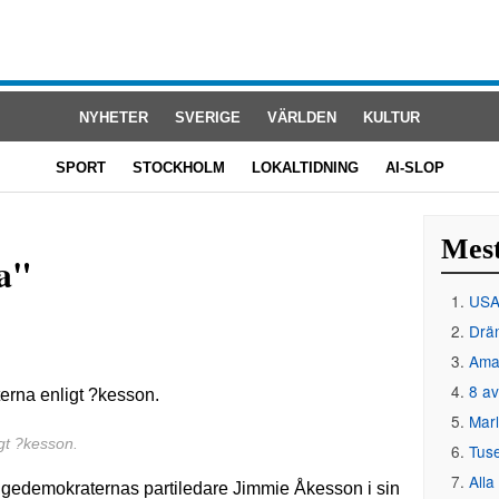
NYHETER
SVERIGE
VÄRLDEN
KULTUR
SPORT
STOCKHOLM
LOKALTIDNING
AI-SLOP
Mest
a"
USA 
Drän
Amat
8 av
Mar
igt ?kesson.
Tus
Alla
igedemokraternas partiledare Jimmie Åkesson i sin