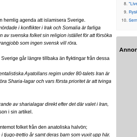
"Liv
Rys
Seme
hemlig agenda att islamisera Sverige.
ördade i konflikter i Irak och Somalia är farliga
 av svenska folket sin religion istället för att försöka
aurangjobb som ingen svensk vill röra.
Anno
verige går längre tillbaka än flyktingar från dessa
ntalistiska Ayatollans regim under 80-talets Iran är
a Sharia-lagar och vars första prioritet är att tvinga
de av sharialagar direkt efter det där valet i Iran,
 i sin artikel.
entemot folket från den anatoliska halvön;
i tjugo-trettio år samt deras barn som vuxit upp här.