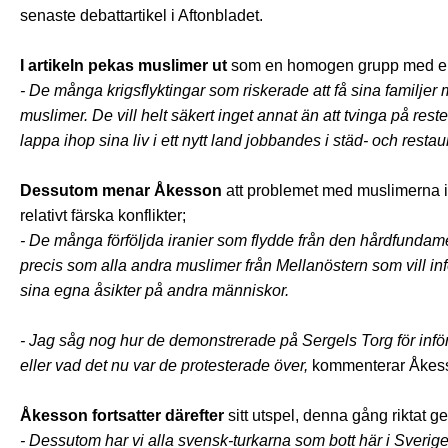
senaste debattartikel i Aftonbladet.
I artikeln pekas muslimer ut
som en homogen grupp med en 
- De många krigsflyktingar som riskerade att få sina familjer m
muslimer. De vill helt säkert inget annat än att tvinga på resten
lappa ihop sina liv i ett nytt land jobbandes i städ- och rest
Dessutom menar Åkesson
att problemet med muslimerna i S
relativt färska konflikter;
- De många förföljda iranier som flydde från den hårdfundame
precis som alla andra muslimer från Mellanöstern som vill inför
sina egna åsikter på andra människor.
- Jag såg nog hur de demonstrerade på Sergels Torg för införan
eller vad det nu var de protesterade över,
kommenterar Åkesson
Åkesson fortsatter därefter
sitt utspel, denna gång riktat g
- Dessutom har vi alla svensk-turkarna som bott här i Sverige 