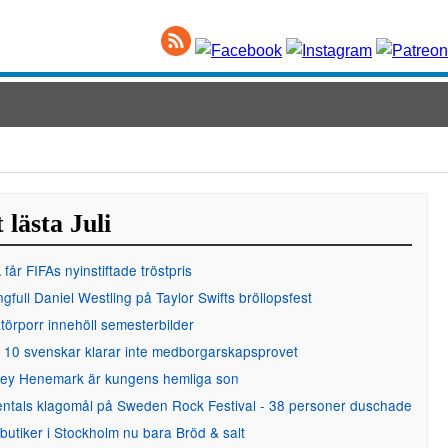
 lästa Juli
får FIFAs nyinstiftade tröstpris
gfull Daniel Westling på Taylor Swifts bröllopsfest
örporr innehöll semesterbilder
 10 svenskar klarar inte medborgarskapsprovet
ley Henemark är kungens hemliga son
entals klagomål på Sweden Rock Festival - 38 personer duschade
 butiker i Stockholm nu bara Bröd & salt