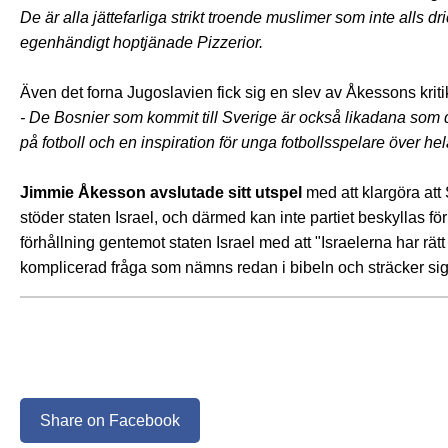
De är alla jättefarliga strikt troende muslimer som inte alls d
egenhändigt hoptjänade Pizzerior.
Även det forna Jugoslavien fick sig en slev av Åkessons kriti
- De Bosnier som kommit till Sverige är också likadana som d
på fotboll och en inspiration för unga fotbollsspelare över he
Jimmie Åkesson avslutade sitt utspel
med att klargöra att 
stöder staten Israel, och därmed kan inte partiet beskyllas för
förhållning gentemot staten Israel med att "Israelerna har rätt 
komplicerad fråga som nämns redan i bibeln och sträcker sig t
Share on Facebook