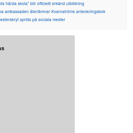
ets hårda skola" blir officiellt erkänd utbildning
ka ambassaden återlämnar Kvarnströms anteckningsbok
sterskryt sprids på sociala medier
ns