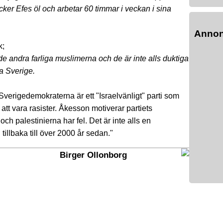
ricker Efes öl och arbetar 60 timmar i veckan i sina
Anno
k;
e andra farliga muslimerna och de är inte alls duktiga
la Sverige.
Sverigedemokraterna är ett "Israelvänligt" parti som
 att vara rasister. Åkesson motiverar partiets
och palestinierna har fel. Det är inte alls en
illbaka till över 2000 år sedan."
Birger Ollonborg