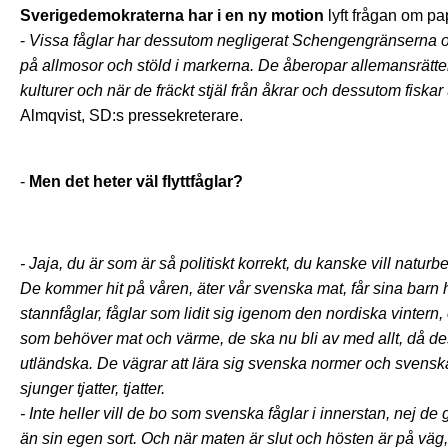
Sverigedemokraterna har i en ny motion
lyft frågan om pa
-
Vissa fåglar har dessutom negligerat Schengengränserna och 
på allmosor och stöld i markerna. De åberopar allemansrätte
kulturer och när de fräckt stjäl från åkrar och dessutom fiskar
Almqvist, SD:s pressekreterare.
-
Men det heter väl flyttfåglar?
- Jaja, du är som är så politiskt korrekt, du kanske vill nat
De kommer hit på våren, äter vår svenska mat, får sina barn 
stannfåglar, fåglar som lidit sig igenom den nordiska vintern, o
som behöver mat och värme, de ska nu bli av med allt, då des
utländska. De vägrar att lära sig svenska normer och svenska
sjunger tjatter, tjatter.
- Inte heller vill de bo som svenska fåglar i innerstan, nej d
än sin egen sort. Och när maten är slut och hösten är på väg