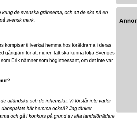
en kring de svenska gränserna, och att de ska nå en
n på svensk mark.
Anno
ns kompisar tillverkat hemma hos föräldrarna i deras
d gångjärn för att muren lätt ska kunna följa Sveriges
e som Erik nämner som högintressant, om det inte var
smur?
de utländska och de inhemska. Vi förstår inte varför
väl danspalats här hemma också? Jag tänker
omma och gå i konkurs på grund av alla landsförrädare