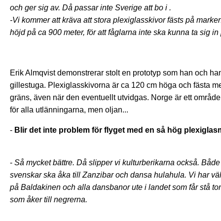
och ger sig av. Då passar inte Sverige att bo i .
-Vi kommer att kräva att stora plexiglasskivor fästs på mark
höjd på ca 900 meter, för att fåglarna inte ska kunna ta sig i
Erik Almqvist demonstrerar stolt en prototyp som han och ha
gillestuga. Plexiglasskivorna är ca 120 cm höga och fästa me
gräns, även när den eventuellt utvidgas. Norge är ett områd
för alla utlänningarna, men oljan...
-
Blir det inte problem för flyget med en så hög plexigla
-
Så mycket bättre. Då slipper vi kulturberikarna också. Både 
svenskar ska åka till Zanzibar och dansa hulahula. Vi har 
på Baldakinen och alla dansbanor ute i landet som får stå t
som åker till negrerna.