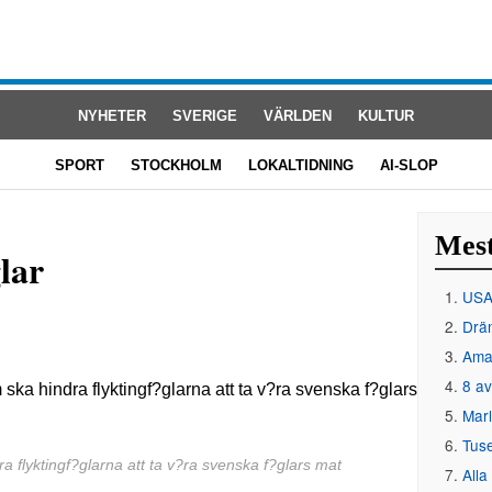
NYHETER
SVERIGE
VÄRLDEN
KULTUR
SPORT
STOCKHOLM
LOKALTIDNING
AI-SLOP
Mest
lar
USA 
Drän
Amat
8 av
Mar
Tus
 flyktingf?glarna att ta v?ra svenska f?glars mat
Alla