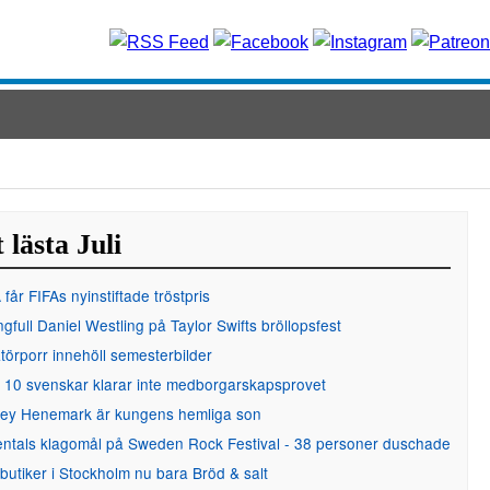
 lästa Juli
får FIFAs nyinstiftade tröstpris
gfull Daniel Westling på Taylor Swifts bröllopsfest
örporr innehöll semesterbilder
 10 svenskar klarar inte medborgarskapsprovet
ley Henemark är kungens hemliga son
entals klagomål på Sweden Rock Festival - 38 personer duschade
 butiker i Stockholm nu bara Bröd & salt