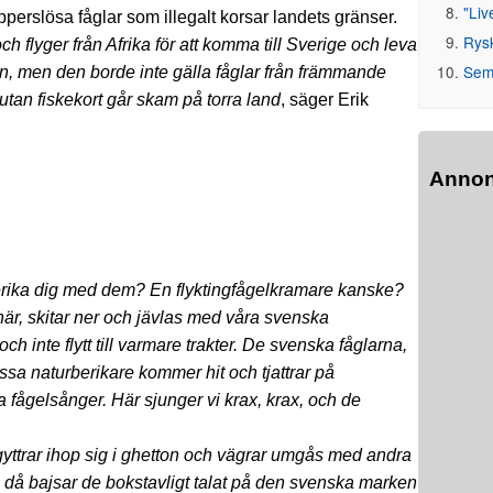
"Liv
pperslösa fåglar som illegalt korsar landets gränser.
Rys
flyger från Afrika för att komma till Sverige och leva
Seme
n, men den borde inte gälla fåglar från främmande
 utan fiskekort går skam på torra land
, säger Erik
Anno
urberika dig med dem? En flyktingfågelkramare kanske?
här, skitar ner och jävlas med våra svenska
ch inte flytt till varmare trakter. De svenska fåglarna,
sa naturberikare kommer hit och tjattrar på
 fågelsånger. Här sjunger vi krax, krax, och de
e gyttrar ihop sig i ghetton och vägrar umgås med andra
, då bajsar de bokstavligt talat på den svenska marken