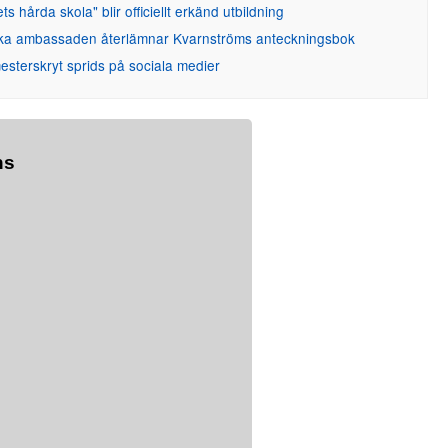
ets hårda skola" blir officiellt erkänd utbildning
ka ambassaden återlämnar Kvarnströms anteckningsbok
sterskryt sprids på sociala medier
ns