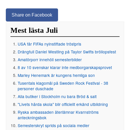
Share on Facebook
Mest lästa Juli
USA får FIFAs nyinstiftade tröstpris
Drängfull Daniel Westling på Taylor Swifts bröllopsfest
Amatörporr innehöll semesterbilder
8 av 10 svenskar klarar inte medborgarskapsprovet
Marley Henemark är kungens hemliga son
Tusentals klagomål på Sweden Rock Festival - 38
personer duschade
Alla butiker i Stockholm nu bara Bröd & salt
"Livets hårda skola" blir officiellt erkänd utbildning
Ryska ambassaden återlämnar Kvarnströms
anteckningsbok
Semesterskryt sprids på sociala medier