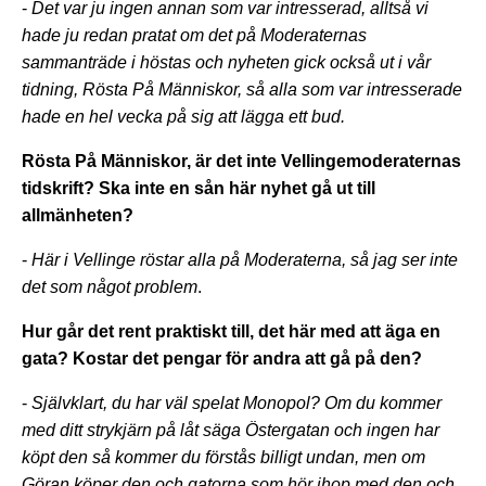
-
Det var ju ingen annan som var intresserad, alltså vi
hade ju redan pratat om det på Moderaternas
sammanträde i höstas och nyheten gick också ut i vår
tidning, Rösta På Människor, så alla som var intresserade
hade en hel vecka på sig att lägga ett bud.
Rösta På Människor, är det inte Vellingemoderaternas
tidskrift? Ska inte en sån här nyhet gå ut till
allmänheten?
-
Här i Vellinge röstar alla på Moderaterna, så jag ser inte
det som något problem
.
Hur går det rent praktiskt till, det här med att äga en
gata? Kostar det pengar för andra att gå på den?
-
Självklart, du har väl spelat Monopol? Om du kommer
med ditt strykjärn på låt säga Östergatan och ingen har
köpt den så kommer du förstås billigt undan, men om
Göran köper den och gatorna som hör ihop med den och