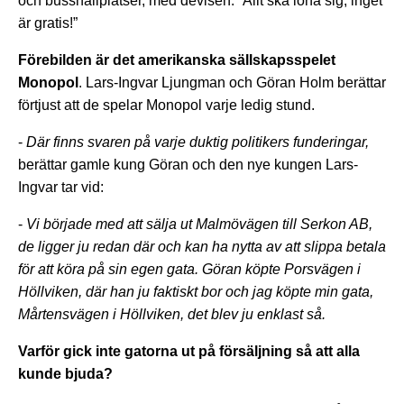
och busshållplatser, med devisen: ”Allt ska löna sig, inget
är gratis!”
Förebilden är det amerikanska sällskapsspelet
Monopol
. Lars-Ingvar Ljungman och Göran Holm berättar
förtjust att de spelar Monopol varje ledig stund.
-
Där finns svaren på varje duktig politikers funderingar,
berättar gamle kung Göran och den nye kungen Lars-
Ingvar tar vid:
-
Vi började med att sälja ut Malmövägen till Serkon AB,
de ligger ju redan där och kan ha nytta av att slippa betala
för att köra på sin egen gata. Göran köpte Porsvägen i
Höllviken, där han ju faktiskt bor och jag köpte min gata,
Mårtensvägen i Höllviken, det blev ju enklast så.
Varför gick inte gatorna ut på försäljning så att alla
kunde bjuda?