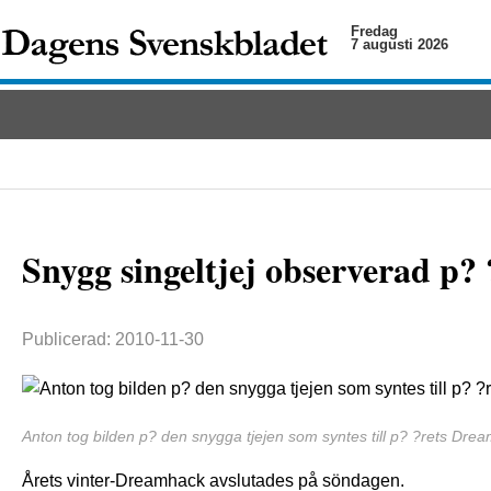
Fredag
7 augusti 2026
Snygg singeltjej observerad p
Publicerad: 2010-11-30
Anton tog bilden p? den snygga tjejen som syntes till p? ?rets Dre
Årets vinter-Dreamhack avslutades på söndagen.