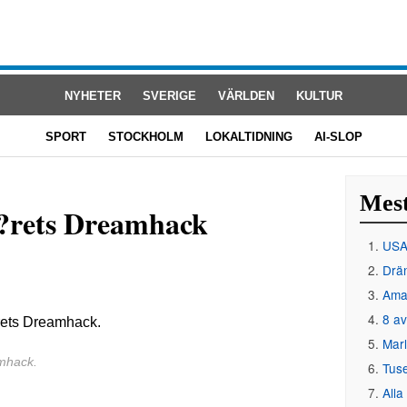
NYHETER
SVERIGE
VÄRLDEN
KULTUR
SPORT
STOCKHOLM
LOKALTIDNING
AI-SLOP
Mest
? ?rets Dreamhack
USA 
Drän
Amat
8 av
Mar
amhack.
Tus
Alla