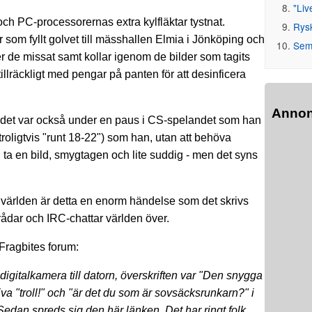
"Liv
och PC-processorernas extra kylfläktar tystnat.
Rys
 som fyllt golvet till mässhallen Elmia i Jönköping och
Seme
r de missat samt kollar igenom de bilder som tagits
llräckligt med pengar på panten för att desinficera
Anno
h det var också under en paus i CS-spelandet som han
oligtvis "runt 18-22") som han, utan att behöva
 ta en bild, smygtagen och lite suddig - men det syns
 världen är detta en enorm händelse som det skrivs
rådar och IRC-chattar världen över.
 Fragbites forum:
digitalkamera till datorn, överskriften var "Den snygga
va "troll!" och "är det du som är sovsäcksrunkarn?" i
edan spreds sig den här länken. Det har ringt folk