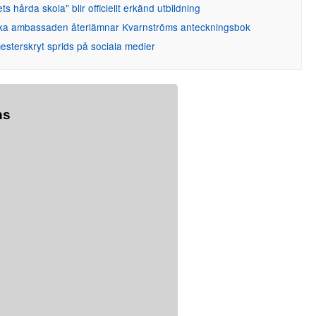
ets hårda skola" blir officiellt erkänd utbildning
ka ambassaden återlämnar Kvarnströms anteckningsbok
sterskryt sprids på sociala medier
ns