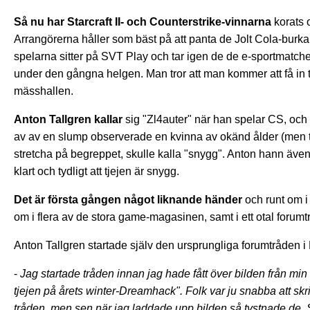
Så nu har Starcraft II- och Counterstrike-vinnarna
korats 
Arrangörerna håller som bäst på att panta de Jolt Cola-burkar
spelarna sitter på SVT Play och tar igen de de e-sportmatche
under den gångna helgen. Man tror att man kommer att få in ti
mässhallen.
Anton Tallgren kallar
sig "Zl4auter" när han spelar CS, oc
av av en slump observerade en kvinna av okänd ålder (men tr
stretcha på begreppet, skulle kalla "snygg". Anton hann även
klart och tydligt att tjejen är snygg.
Det är första gången något liknande händer
och runt om i
om i flera av de stora game-magasinen, samt i ett otal forumt
Anton Tallgren startade själv den ursprungliga forumtråden i
-
Jag startade tråden innan jag hade fått över bilden från min 
tjejen på årets winter-Dreamhack". Folk var ju snabba att skri
tråden, men sen när jag laddade upp bilden så tystnade de. S