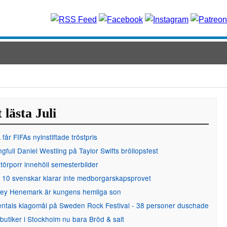
 lästa Juli
får FIFAs nyinstiftade tröstpris
gfull Daniel Westling på Taylor Swifts bröllopsfest
örporr innehöll semesterbilder
 10 svenskar klarar inte medborgarskapsprovet
ley Henemark är kungens hemliga son
entals klagomål på Sweden Rock Festival - 38 personer duschade
 butiker i Stockholm nu bara Bröd & salt