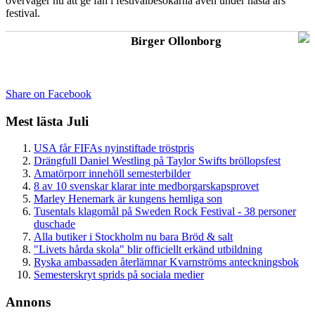
överväger nu att ge fan i festivalbesökarna även under nästa års
festival.
Birger Ollonborg
Share on Facebook
Mest lästa Juli
USA får FIFAs nyinstiftade tröstpris
Drängfull Daniel Westling på Taylor Swifts bröllopsfest
Amatörporr innehöll semesterbilder
8 av 10 svenskar klarar inte medborgarskapsprovet
Marley Henemark är kungens hemliga son
Tusentals klagomål på Sweden Rock Festival - 38 personer
duschade
Alla butiker i Stockholm nu bara Bröd & salt
"Livets hårda skola" blir officiellt erkänd utbildning
Ryska ambassaden återlämnar Kvarnströms anteckningsbok
Semesterskryt sprids på sociala medier
Annons