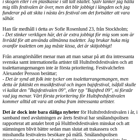
i skogen eller i en plastkasse i sitt tält istället. Själv tänker jag hålla
mig tills festivalen är över, men det blir jobbigt i längden och jag
funderar på att skita i nästa års festival om det fortsätter att vara
såhär.
Han får medhåll i detta av Sofie Rosenlund 23, från Stockholm;
- Det stinker verkligen här, det är extra jobbigt för mig som som är
livrädd för att använda allmänna toaletter. Jag brukar huka mig
ovanför toaletten om jag måste kissa, det är skitjobbigt!
Från arrangörshållet menar man att man satsar på att dra intressanta
svenska samt internationella artister till Hultsfredsfestivalen och att
toalettarrangemangen inte är första prioritering. Festivalchefen
Alexander Persson berättar;
- Det är synd att folk inte tycker om toalettarrangemangen, men
detta är faktiskt en musikfestival och ingen bajsfestival, isåfall skulle
vi kallat den "Bajsfestivalen 09", eller typ "Bajsfred 09", ni förstår
vad jag menar. Vårt första prioritering för Hultsfredsfestivalen
kommer alltid att vara att ordna fram intressanta artister.
Det är dock inte bara dåliga nyheter
för Hultsfredsfestivalen i år, i
samband med avslutningen av årets festival har smålandspolisen
rapporterat att antalet brott på Hultfredsfestivalen minskat och att
stämningen blivit bättre sedan man slutat att trakassera och
misshandla festivalens besökare på måfå. Smålandspolisen