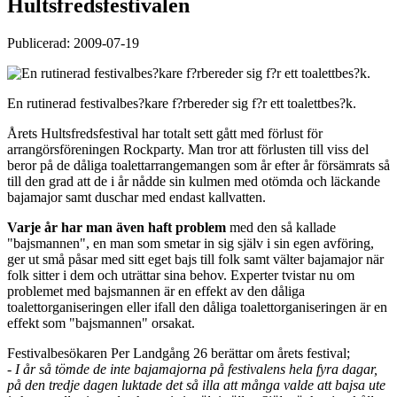
Hultsfredsfestivalen
Publicerad: 2009-07-19
En rutinerad festivalbes?kare f?rbereder sig f?r ett toalettbes?k.
Årets Hultsfredsfestival har totalt sett gått med förlust för
arrangörsföreningen Rockparty. Man tror att förlusten till viss del
beror på de dåliga toalettarrangemangen som år efter år försämrats så
till den grad att de i år nådde sin kulmen med otömda och läckande
bajamajor samt duschar med endast kallvatten.
Varje år har man även haft problem
med den så kallade
"bajsmannen", en man som smetar in sig själv i sin egen avföring,
ger ut små påsar med sitt eget bajs till folk samt välter bajamajor när
folk sitter i dem och uträttar sina behov. Experter tvistar nu om
problemet med bajsmannen är en effekt av den dåliga
toalettorganiseringen eller ifall den dåliga toalettorganiseringen är en
effekt som "bajsmannen" orsakat.
Festivalbesökaren Per Landgång 26 berättar om årets festival;
- I år så tömde de inte bajamajorna på festivalens hela fyra dagar,
på den tredje dagen luktade det så illa att många valde att bajsa ute