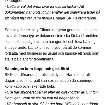
skicklighet”.
- Detta är väl det enda kvar för oss att luska i. Att
dokumenten här plötsligt innehåller det självklara tyder på
att något mycket värre mörkas
, säger SKR:s ordförande.
Samtidigt har Hillary Clinton reagerat genom att bestämt
lova att denna typ av dokument inte ska läcka i framtiden,
istället för att säga att man har gjort fel och lova bättring i
sitt agerande. Ett faktum som tyder på att de kommer
fortsätta med business as usual och kanske ett hopp som
ställs på glänt för teoretikerna.
Sanningen kom ikapp och gick förbi
SKR:s ordförande är trotts det dyster. Han menar att
dagarna som har gått kan ses som tiden då sanningen
kom ikapp och i skenade förbi.
- CIA har spionerat på FN efter en direkt order av Clinton.
Kom igen. Vem skulle ha trott på något sånt?
- Vår bransch är slut. Så är det bara. Wikileaks har dödat