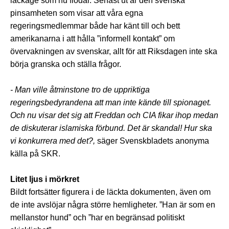
läckage som nu flödar. Senast ut är den svenska
pinsamheten som visar att våra egna
regeringsmedlemmar både har känt till och bett
amerikanarna i att hålla ”informell kontakt” om
övervakningen av svenskar, allt för att Riksdagen inte ska
börja granska och ställa frågor.
- Man ville åtminstone tro de uppriktiga
regeringsbedyrandena att man inte kände till spionaget.
Och nu visar det sig att Freddan och CIA fikar ihop medan
de diskuterar islamiska förbund. Det är skandal! Hur ska
vi konkurrera med det?,
säger Svenskbladets anonyma
källa på SKR.
Litet ljus i mörkret
Bildt fortsätter figurera i de läckta dokumenten, även om
de inte avslöjar några större hemligheter. ”Han är som en
mellanstor hund” och ”har en begränsad politiskt