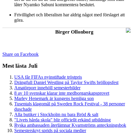
låter Nyamko Sabuni kommentera beslutet.
Frivillighet och liberalism har aldrig något med förslaget att
göra.
Birger Ollonborg
Share on Facebook
Mest lästa Juli
USA får FIFAs nyinstiftade tröstpris
Drängfull Daniel Westling på Taylor Swifts bröllopsfest
Amatörporr innehöll semesterbilder
8 av 10 svenskar klarar inte medborgarskapsprovet
Marley Henemark är kungens hemliga son
Tusentals klagomål på Sweden Rock Festival - 38 personer
duschade
Alla butiker i Stockholm nu bara Bröd & salt
"Livets hårda skola" blir officiellt erkänd utbildning
Ryska ambassaden återlämnar Kvarnströms anteckningsbok
Semesterskryt sprids på sociala medier