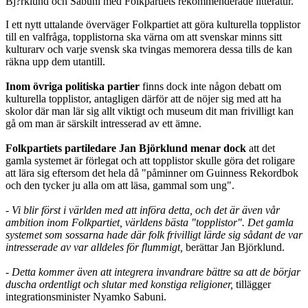
Bj?rklund och Sabuni med Folkpartiets rekommenderade litteratur.
I ett nytt uttalande överväger Folkpartiet att göra kulturella topplistor
till en valfråga, topplistorna ska värna om att svenskar minns sitt
kulturarv och varje svensk ska tvingas memorera dessa tills de kan
räkna upp dem utantill.
Inom övriga politiska partier
finns dock inte någon debatt om
kulturella topplistor, antagligen därför att de nöjer sig med att ha
skolor där man lär sig allt viktigt och museum dit man frivilligt kan
gå om man är särskilt intresserad av ett ämne.
Folkpartiets partiledare Jan Björklund menar dock
att det
gamla systemet är förlegat och att topplistor skulle göra det roligare
att lära sig eftersom det hela då "påminner om Guinness Rekordbok
och den tycker ju alla om att läsa, gammal som ung".
- Vi blir först i världen med att införa detta, och det är även vår
ambition inom Folkpartiet, världens bästa "topplistor". Det gamla
systemet som sossarna hade där folk frivilligt lärde sig sådant de var
intresserade av var alldeles för flummigt,
berättar Jan Björklund.
- Detta kommer även att integrera invandrare bättre sa att de börjar
duscha ordentligt och slutar med konstiga religioner,
tillägger
integrationsminister Nyamko Sabuni.