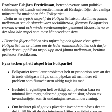
Professor Esbjörn Fredriksson
, beteendevetare samt politiskt
sakkunnig vid Lunds universitet menar att förslaget följer det vanliga
mönstret för uttalanden från Folkpartiet.
- Detta är ett typiskt utspel från Folkpartiet såsom skett med jämna
mellanrum sen de slutade vara socialliberala, förutom Folkpartiets
enorma avund och mindervärdeskomplex gentemot Moderaterna är
det såna här utspel som mest kännetecknar dem.
- Utspelen följer alltid en viss utforming och tjänar vissa syften
Folkpartiet vill se ut som om de leder samhällsdebatten och därför
dyker dessa uppblåsta utspel upp med jämna mellanrum,
berättar
professor Fredriksson.
Fyra tecken på ett utspel från Folkpartiet
Folkpartiet formulerar problemet helt ur proportion som att det
är årets viktigaste fråga, samt påpekar att man löser ett
problem som flumvänstern aldrig tagit itu med.
Beslutet är egentligen helt oviktigt och påverkar bara en
minimal liten marginaliserad grupp människor, såsom tex
invandrartjejer som är undantagna sexualundervisning.
Om beslutet på något vis påverkar invandrare påstas det att
det är till för att de ska integreras bättre, samtidigt som man