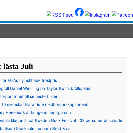
 lästa Juli
får FIFAs nyinstiftade tröstpris
gfull Daniel Westling på Taylor Swifts bröllopsfest
örporr innehöll semesterbilder
 10 svenskar klarar inte medborgarskapsprovet
ley Henemark är kungens hemliga son
entals klagomål på Sweden Rock Festival - 38 personer duschade
 butiker i Stockholm nu bara Bröd & salt