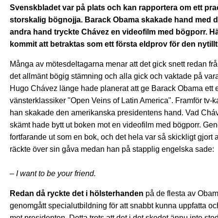
Svenskbladet var på plats och kan rapportera om ett pract
storskalig bögnojja. Barack Obama skakade hand med d
andra hand tryckte Chávez en videofilm med bögporr. Hän
kommit att betraktas som ett första eldprov för den nyti
Många av mötesdeltagarna menar att det gick snett redan från f
det allmänt bögig stämning och alla gick och vaktade på var
Hugo Chávez länge hade planerat att ge Barack Obama ett
vänsterklassiker "Open Veins of Latin America". Framför t
han skakade den amerikanska presidentens hand. Vad Chávez
skämt hade bytt ut boken mot en videofilm med bögporr. Gen
fortfarande ut som en bok, och det hela var så skickligt gjort
räckte över sin gåva medan han på stapplig engelska sade:
– I want to be your friend.
Redan då ryckte det i hölsterhanden
på de flesta av Obam
genomgått specialutbildning för att snabbt kunna uppfatta o
mot presidenten. Detta trots att det i det skedet ännu inte stod