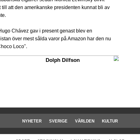
it till att den amerikanske presidenten kunnat bli av
te.
ugo Chávez gav i present genast blev en
i listan över mest sålda varor på Amazon har den nu
 Choco Loco".
Dolph Dilfson
NYHETER
SVERIGE
VÄRLDEN
KULTUR