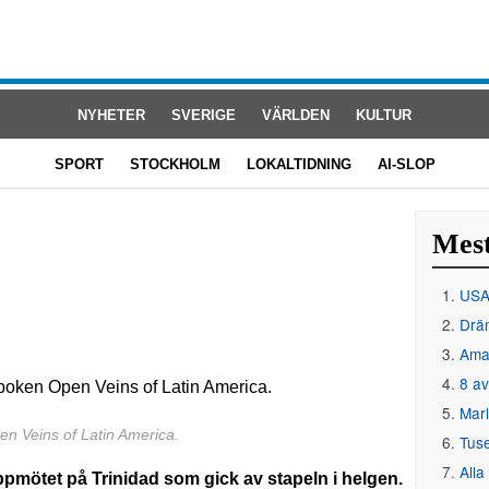
NYHETER
SVERIGE
VÄRLDEN
KULTUR
SPORT
STOCKHOLM
LOKALTIDNING
AI-SLOP
Mest
USA 
Drän
Amat
8 av
Mar
 Veins of Latin America.
Tus
Alla
ppmötet på Trinidad som gick av stapeln i helgen.