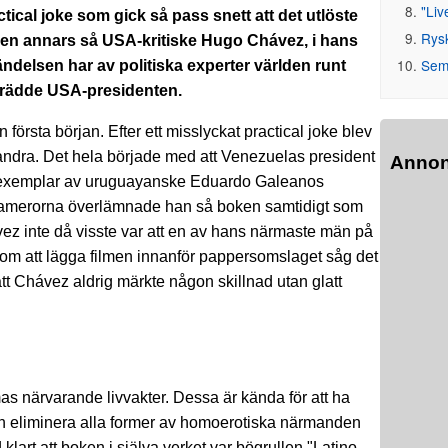
"Liv
ical joke som gick så pass snett att det utlöste
Rys
en annars så USA-kritiske Hugo Chávez, i hans
Seme
delsen har av politiska experter världen runt
llträdde USA-presidenten.
örsta början. Efter ett misslyckat practical joke blev
andra. Det hela började med att Venezuelas president
Anno
 exemplar av uruguayanske Eduardo Galeanos
v-kamerorna överlämnade han så boken samtidigt som
 inte då visste var att en av hans närmaste män på
om att lägga filmen innanför pappersomslaget såg det
 att Chávez aldrig märkte någon skillnad utan glatt
as närvarande livvakter. Dessa är kända för att ha
ch eliminera alla former av homoerotiska närmanden
 klart att boken i själva verket var bögrullen "Latino