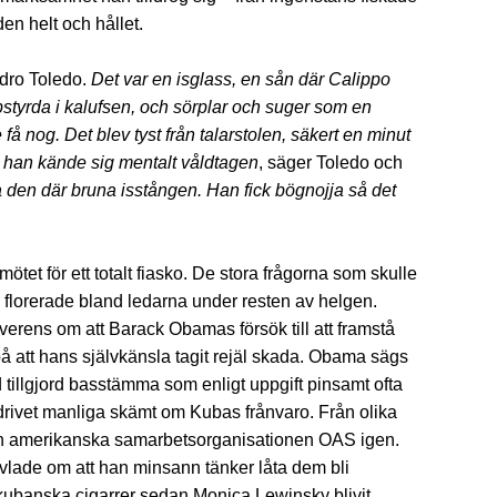
en helt och hållet.
ndro Toledo.
Det var en isglass, en sån där Calippo
ppstyrda i kalufsen, och sörplar och suger som en
få nog. Det blev tyst från talarstolen, säkert en minut
r han kände sig mentalt våldtagen
, säger Toledo och
a den där bruna isstången. Han fick bögnojja så det
mötet för ett totalt fiasko. De stora frågorna som skulle
orerade bland ledarna under resten av helgen.
verens om att Barack Obamas försök till att framstå
på att hans självkänsla tagit rejäl skada. Obama sägs
d tillgjord basstämma som enligt uppgift pinsamt ofta
rdrivet manliga skämt om Kubas frånvaro. Från olika
den amerikanska samarbetsorganisationen OAS igen.
lade om att han minsann tänker låta dem bli
 kubanska cigarrer sedan Monica Lewinsky blivit