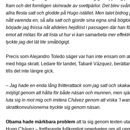
fram och det formligen skimrade av svettpärlor. Det blev svårt
allra flesta satt och glodde på Hugo istället. Men talet bidrog j
nått varenda en, så alla satt och gjorde sina egna små bögto
började jag fnissa nåt alldeles hejdlöst i passagen där han fö
emot att mötas för att lista ut hur vi kan samarbeta mer effektiv
tyckte jag det lät lite småbögigt.
Precis som Alejandro Toledo säger var han inte ensam om att 
med höga skratt. Ledare för landet, Tabaré Vázquez, berättar ef
tills det inte längre gick.
– Jag hade en enda lång fnitterattack som jag satt och skaka
möjligt genom att hålla för både näsan och munnen, men själv
luta sig in mot mig och imitera Chávez genom att viska ’I wan
skrattkonvulsionerna tryckte sig genom näsan.
Obama hade märkbara problem
att ta sig genom texten utan
Hugo Chávez – fortfarande fullkomligt omedveten om all uppm