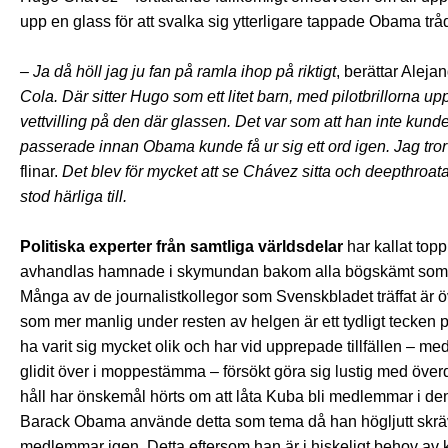
upp en glass för att svalka sig ytterligare tappade Obama tråd
– Ja då höll jag ju fan på ramla ihop på riktigt
, berättar Aleja
Cola. Där sitter Hugo som ett litet barn, med pilotbrillorna u
vettvilling på den där glassen. Det var som att han inte kunde 
passerade innan Obama kunde få ur sig ett ord igen. Jag tro
flinar.
Det blev för mycket att se Chávez sitta och deepthroat
stod härliga till.
Politiska experter från samtliga världsdelar
har kallat topp
avhandlas hamnade i skymundan bakom alla bögskämt som fl
Många av de journalistkollegor som Svenskbladet träffat är ö
som mer manlig under resten av helgen är ett tydligt tecken 
ha varit sig mycket olik och har vid upprepade tillfällen – me
glidit över i moppestämma – försökt göra sig lustig med öve
håll har önskemål hörts om att låta Kuba bli medlemmar i 
Barack Obama använde detta som tema då han högljutt skräv
medlemmar igen. Detta eftersom han är i hiskeligt behov av