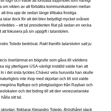
 lugn och valde att fortsätta toppmötet som vanligt
a om vikten av att förbättra kommunikationen mellan
tt tina upp de sedan länge tillbaka frostiga
talar dock för att det blev betydligt mycket svårare
inleddes – ett tal presidenten filat på sedan en vecka
att fokusera på sin uppgift i talarstolen.
jandro Toledo bedrövat.
Rakt framför talarstolen satt ju
recis överlämnat en bögrulle som gåva till världens
sa sig ytterligare USA-vänligt inställd valde han att
In i det sista tycktes Chávez vela huruvida han skulle
turligtvis inte ihop med skjortan och till sist valde
 limegröna flipflops och pilotglasögon från Rayban och
öteslokalen och det bidrog till att den venezuelanske
lla sitt tal.
 skjortan
, förklarar Alejandro Toledo.
Brösthåret stack