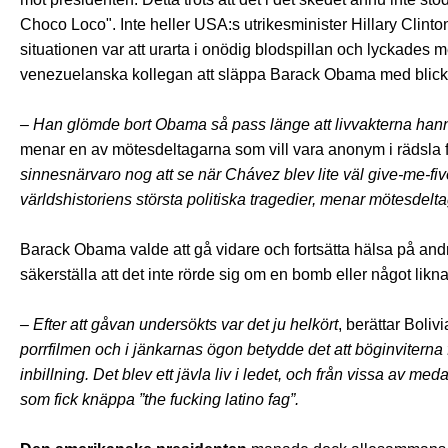
Choco Loco". Inte heller USA:s utrikesminister Hillary Clint
situationen var att urarta i onödig blodspillan och lyckades
venezuelanska kollegan att släppa Barack Obama med blick
– Han glömde bort Obama så pass länge att livvakterna hann 
menar en av mötesdeltagarna som vill vara anonym i rädsla f
sinnesnärvaro nog att se när Chávez blev lite väl give-me-
världshistoriens största politiska tragedier, menar mötesdelt
Barack Obama valde att gå vidare och fortsätta hälsa på andr
säkerställa att det inte rörde sig om en bomb eller något likn
– Efter att gåvan undersökts var det ju helkört
, berättar Boli
porrfilmen och i jänkarnas ögon betydde det att böginviterna
inbillning. Det blev ett jävla liv i ledet, och från vissa av 
som fick knäppa ”the fucking latino fag”.