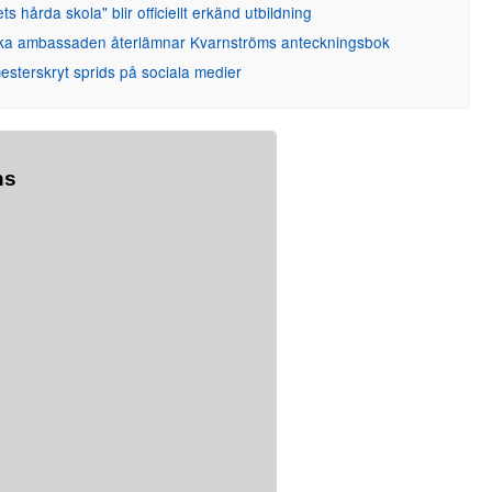
ets hårda skola" blir officiellt erkänd utbildning
ka ambassaden återlämnar Kvarnströms anteckningsbok
sterskryt sprids på sociala medier
ns