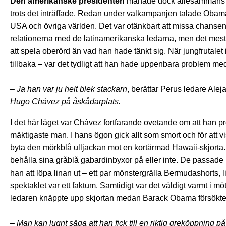
Den amerikanske presidenten
manade dock allesammans till
trots det inträffade. Redan under valkampanjen talade Obam
USA och övriga världen. Det var otänkbart att missa chansen a
relationerna med de latinamerikanska ledarna, men det mesta 
att spela oberörd än vad han hade tänkt sig. När jungfrutalet 
tillbaka – var det tydligt att han hade uppenbara problem med 
– Ja han var ju helt blek stackarn
, berättar Perus ledare Ale
Hugo Chávez på åskådarplats.
I det här läget var Chávez fortfarande ovetande om att han p
mäktigaste man. I hans ögon gick allt som smort och för att vi
byta den mörkblå ulljackan mot en kortärmad Hawaii-skjorta. 
behålla sina gråblå gabardinbyxor på eller inte. De passade na
han att löpa linan ut – ett par mönstergrälla Bermudashorts,
spektaklet var ett faktum. Samtidigt var det väldigt varmt i m
ledaren knäppte upp skjortan medan Barack Obama försökte hå
– Man kan lugnt säga att han fick till en riktig greköppning på