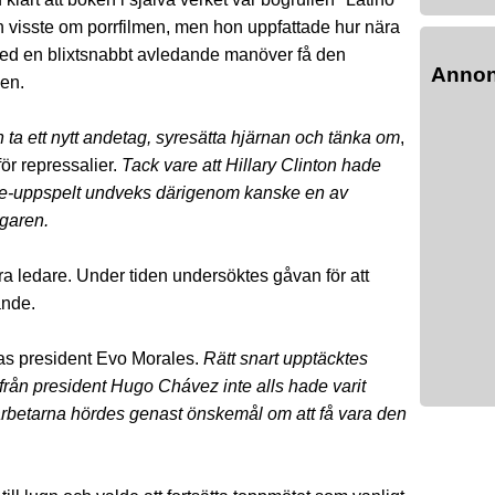
on visste om porrfilmen, men hon uppfattade hur nära
 med en blixtsnabbt avledande manöver få den
Anno
en.
ta ett nytt andetag, syresätta hjärnan och tänka om
,
ör repressalier.
Tack vare att Hillary Clinton hade
five-uppspelt undveks därigenom kanske en av
agaren.
a ledare. Under tiden undersöktes gåvan för att
ande.
vias president Evo Morales.
Rätt snart upptäcktes
 från president Hugo Chávez inte alls hade varit
medarbetarna hördes genast önskemål om att få vara den