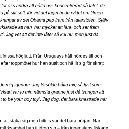
 för oss andra att hålla oss koncentrerad på talet, de
u på sitt sätt, för vid det laget hade ryktet om filmen
lkningar av det Obama pep fram från talarstolen. Själv
rklarade att han ’har mycket att lära, och ser fram
t’. Jag vet att det inte låter så kul nu, men just då
fnissa högljutt. Från Uruguays håll hördes till och
ter toppmötet hur han suttit och hållit sig för skratt
de mig igenom. Jag försökte hålla mig så tyst som
klart var ju min närmsta granne just då tvungen att
t to be your boy toy’. Jag dog, det bara knastrade när
 att staka sig men hittills var det bara början. När
ärksamhet han tilldrog sig – från ingenstans fiskade