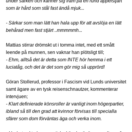
under särken och känner sig fram på en rund äppelstjärt
som är hård som stål fast ändå mjuk...
- Särkar som man lätt han hala upp för att avslöja en lätt
behårad men fast stjärt ..mmmmmh...
Mattias stirrar drömskt ut i tomma intet, med ett smått
leende på munnen, sen vaknar han plötsligt till;
- Ehm, alltså det är detta som INTE hör hemma i ett
luciatåg, och det är det som gör mig så upprörd!
Göran Stollerud, professor i Fascism vid Lunds universitet
samt ägare av en tysk reisenschnautzer, kommenterar
intervjuen;
- Klart definierade könsroller är vanligt inom högerpartier,
ibland så till den grad att kvinnor förvisas till specialla
sfärer som dom förväntas äga och verka inom.