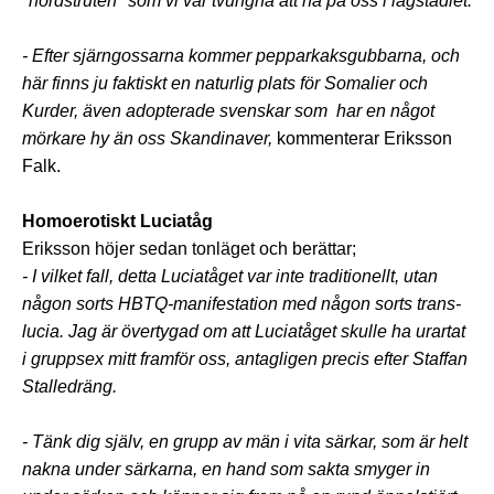
"nördstruten" som vi var tvungna att ha på oss i lågstadiet.
- Efter sjärngossarna kommer pepparkaksgubbarna, och
här finns ju faktiskt en naturlig plats för Somalier och
Kurder, även adopterade svenskar som har en något
mörkare hy än oss Skandinaver,
kommenterar Eriksson
Falk.
Homoerotiskt Luciatåg
Eriksson höjer sedan tonläget och berättar;
- I vilket fall, detta Luciatåget var inte traditionellt, utan
någon sorts HBTQ-manifestation med någon sorts trans-
lucia. Jag är övertygad om att Luciatåget skulle ha urartat
i gruppsex mitt framför oss, antagligen precis efter Staffan
Stalledräng.
- Tänk dig själv, en grupp av män i vita särkar, som är helt
nakna under särkarna, en hand som sakta smyger in