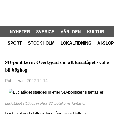
NYHETER
SVERIGE
VÄRLDEN
KULTUR
SPORT
STOCKHOLM
LOKALTIDNING
AI-SLOP
SD-politikern: Övertygad om att luciatåget skulle
bli böghög
Publicerad: 2022-12-14
Luciatåget ställdes in efter SD-politikerns fantasier
I sista sekund ställdes luciatåget som Bollnäs